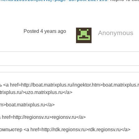
Posted
4 years ago
Anonymous
 href=http://boat.matrixplus.ru/ingektor.htm>boat.matrixplus.
ixplus.ru/>uzo.matrixplus.ru</a>
tm>boat.matrixplus.ru</a>
ef=http://regionsv.ru>regionsv.ru</a>
ьютер <a href=http://rdk.regionsv.ru>rdk.regionsv.ru</a>