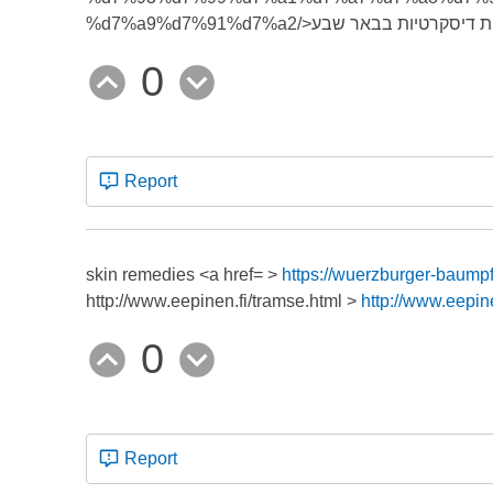
0
Report
skin remedies <a href= >
https://wuerzburger-baumpf
http://www.eepinen.fi/tramse.html >
http://www.eepin
0
Report