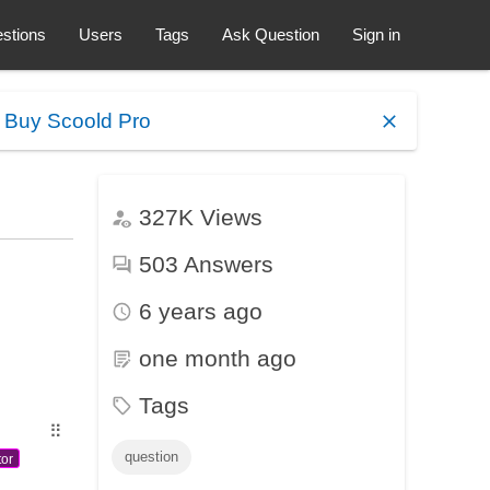
stions
Users
Tags
Ask Question
Sign in
.
Buy Scoold Pro
327K
Views
503
Answers
6 years ago
one month ago
Tags
⠿
question
tor