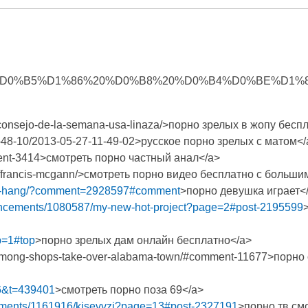
E%D1%82%D0%B5%D1%86%20%D0%B8%20%D0%B4%D0%BE%D1
/consejo-de-la-semana-usa-linaza/>порно зрелых в жопу бесп
-05-48-10/2013-05-27-11-49-02>русское порно зрелых с матом<
omment-3414>смотреть порно частный анал</a>
ok/francis-mcgann/>смотреть порно видео бесплатно с больши
ang-hang/?comment=2928597#comment
>порно девушка играет<
ouncements/1080587/my-new-hot-project?page=2#post-2195599
gb=1#top
>порно зрелых дам онлайн бесплатно</a>
rs-among-shops-take-over-alabama-town/#comment-11677>порно
=16&t=439401
>смотреть порно поза 69</a>
ncements/1161916/kjsevvzj?page=13#post-2327191
>порно тв см