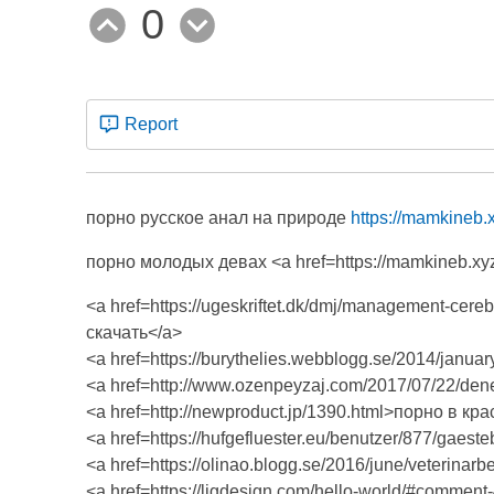
0
Report
порно русское анал на природе
https://mamkineb.
порно молодых девах <a href=https://mamkine
<a href=https://ugeskriftet.dk/dmj/management-cer
скачать</a>
<a href=https://burythelies.webblogg.se/2014/jan
<a href=http://www.ozenpeyzaj.com/2017/07/22/
<a href=http://newproduct.jp/1390.html>порно в к
<a href=https://hufgefluester.eu/benutzer/877/gae
<a href=https://olinao.blogg.se/2016/june/veterin
<a href=https://ljgdesign.com/hello-world/#comme