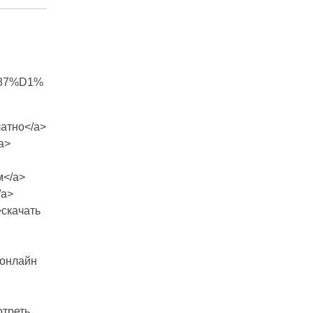
%87%D1%
латно</a>
/a>
м</a>
/a>
>скачать
 онлайн
отреть