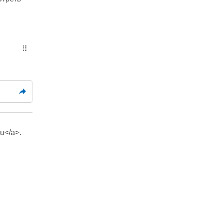
⠿
ru</a>.