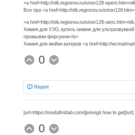
<a href=http://rdk.regionsv.ru/orion128-spero.htm>rd
Все про <a href=http://rdk.regionsv.ru/orion128.h
<a href=http://rdk.regionsv.ru/orion128-uknc.htm>rdk
Химия для УЗО, купить химию для ультразвуквой оч
промывки форсунок</a>
Химия для мойки катеров <a href=http://wcmatrix
0
Report
[url=https://modafiniltab.com/]provigil how to get[/url]
0