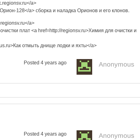
k.regionsv.ru</a>
tm>Орион-128</a> сборка и наладка Орионов и его клонов.
.regionsv.ru</a>
истки плат <a href=http://regionsv.ru>Химия для очистки и
plus.ru>Как отмыть днище лодки и яхты</a>
Posted
4 years ago
Anonymous
Posted
4 years ago
Anonymous