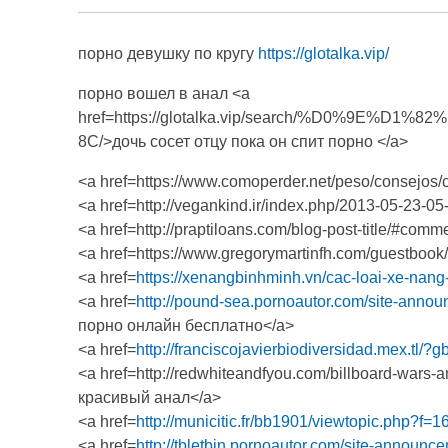
порно девушку по кругу
https://glotalka.vip/
порно вошел в анал <a
href=https://glotalka.vip/search/%D0%9
8C/>дочь сосет отцу пока он спит порно </a>
<a href=https://www.comoperder.net/peso/consejos
<a href=http://vegankind.ir/index.php/2013-05-23
<a href=http://praptiloans.com/blog-post-title/#c
<a href=https://www.gregorymartinfh.com/guestbo
<a href=
https://xenangbinhminh.vn/cac-loai-xe-n
<a href=
http://pound-sea.pornoautor.com/site-ann
порно онлайн бесплатно</a>
<a href=
http://franciscojavierbiodiversidad.mex.tl/?
<a href=http://redwhiteandfyou.com/billboard-wa
красивый анал</a>
<a href=
http://municitic.fr/bb1901/viewtopic.php?f
<a href=
http://tbletbin.pornoautor.com/site-annou