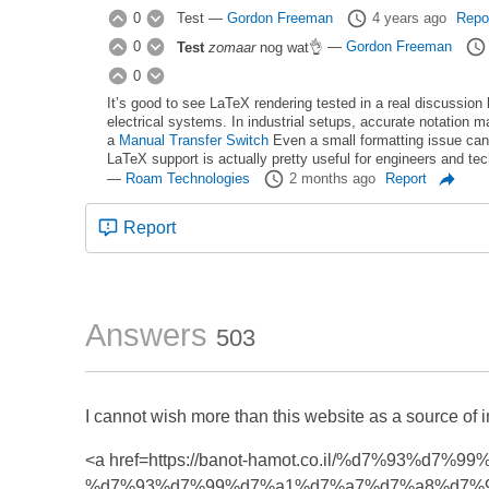
0
Test
—
Gordon Freeman
4 years ago
Repo
0
Test
zomaar
nog wat👌
—
Gordon Freeman
0
It’s good to see LaTeX rendering tested in a real discussion
electrical systems. In industrial setups, accurate notation m
a
Manual Transfer Switch
Even a small formatting issue can
LaTeX support is actually pretty useful for engineers and tec
—
Roam Technologies
2 months ago
Report
Report
Answers
503
I cannot wish more than this website as a source of i
<a href=https://banot-hamot.co.il/%d7%93%d7
%d7%93%d7%99%d7%a1%d7%a7%d7%a8%d7%9