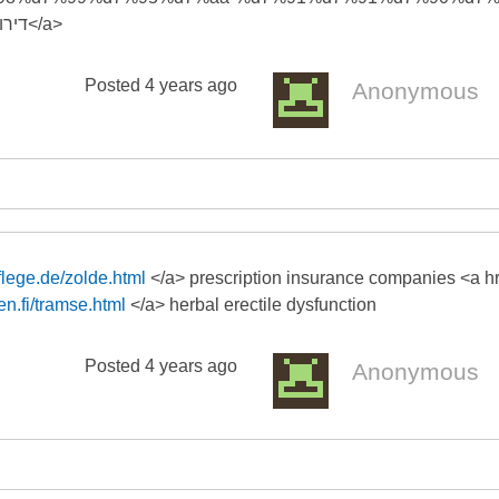
%d7%a9%d7%91%d7%a2/>דירות דיסקרטיות בבאר שבע</a>
Posted
4 years ago
Anonymous
lege.de/zolde.html
</a> prescription insurance companies <a h
en.fi/tramse.html
</a> herbal erectile dysfunction
Posted
4 years ago
Anonymous