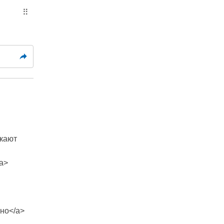
⠿
скают
/a>
тно</a>