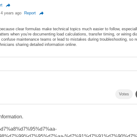
rt
4 years ago
Report
 because clear formulas make technical topics much easier to follow, especiall
atters when you’re documenting load calculations, transfer timing, or wiring d
 confuse maintenance teams or lead to mistakes during troubleshooting, so re
hnicians sharing detailed information online.
Votes
nformation.
%99%d7%a8%d7%95%d7%aa-
8%d7%99%d7%95%d7%aa-%d7%91%d7%91%d7%90%d7%