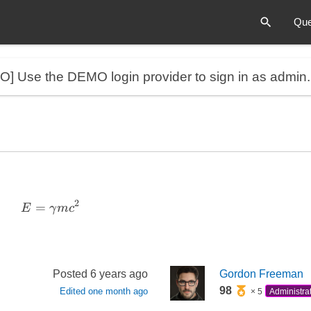
Que
MO]
Use the DEMO login provider to sign in as admin
2
=
E = \gamma m c^2
E
γ
m
c
Posted
6 years ago
Gordon Freeman
98
Edited
one month ago
× 5
Administra