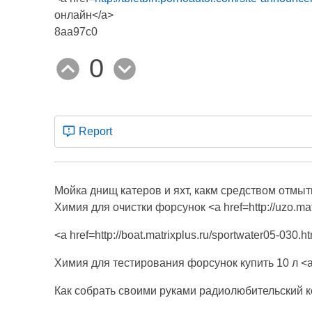
онлайн</a>
8aa97c0
0
Report
Мойка днищ катеров и яхт, какм средством отмыть <a
Химия для очистки форсунок <a href=http://uzo.matr
<a href=http://boat.matrixplus.ru/sportwater05-030.h
Химия для тестирования форсунок купить 10 л <a hr
Как собрать своими руками радиолюбительский комп