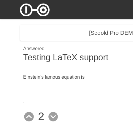
[Scoold Pro DE
Answered
Testing LaTeX support
Einstein's famous equation is
.
2