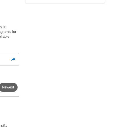
y in
iagrams for
liable
Newest
a8-