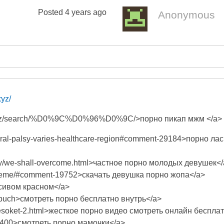
Posted
4 years ago
Anonymous
xyz/
b.xyz/search/%D0%9C%D0%96%D0%9C/>порно пикап мжм </a>
ebral-palsy-varies-healthcare-region#comment-29184>порно ла
uary/we-shall-overcome.html>частное порно молодых девушек<
deneme/#comment-19752>скачать девушка порно жопа</a>
расивом красном</a>
stebuch>смотреть порно бесплатно внутрь</a>
arbesoket-2.html>жесткое порно видео смотреть онлайн беспла
nt-400>смотреть порно мамочки</a>