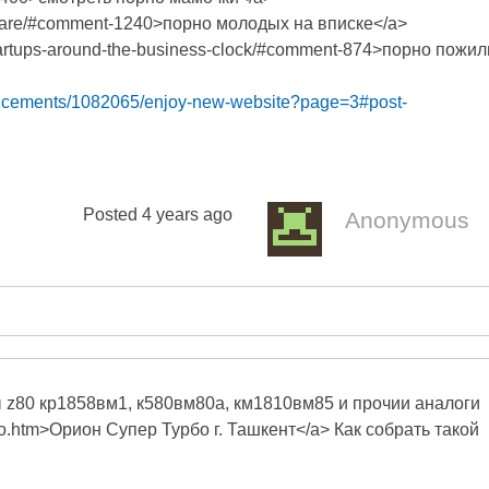
lideshare/#comment-1240>порно молодых на вписке</a>
-startups-around-the-business-clock/#comment-874>порно пожи
uncements/1082065/enjoy-new-website?page=3#post-
Posted
4 years ago
Anonymous
 z80 кр1858вм1, к580вм80а, км1810вм85 и прочии аналоги
turbo.htm>Орион Супер Турбо г. Ташкент</a> Как собрать такой